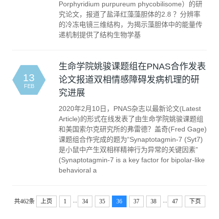
Porphyridium purpureum phycobilisome）的研
究论文，报道了盐泽红藻藻胆体的2.8 ？分辨率
的冷冻电镜三维结构，为揭示藻胆体中的能量传
递机制提供了结构生物学基
生命学院姚骏课题组在PNAS合作发表
13
论文报道双相情感障碍发病机理的研
FEB
究进展
2020年2月10日，PNAS杂志以最新论文(Latest
Article)的形式在线发表了由生命学院姚骏课题组
和美国索尔克研究所的弗雷德？盖奇(Fred Gage)
课题组合作完成的题为“Synaptotagmin-7 (Syt7)
是小鼠中产生双相样精神行为异常的关键因素”
(Synaptotagmin-7 is a key factor for bipolar-like
behavioral a
...
...
共462条
上页
1
34
35
36
37
38
47
下页