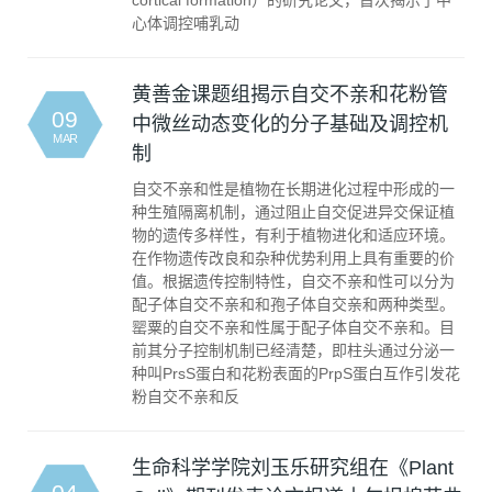
心体调控哺乳动
黄善金课题组揭示自交不亲和花粉管
09
中微丝动态变化的分子基础及调控机
MAR
制
自交不亲和性是植物在长期进化过程中形成的一
种生殖隔离机制，通过阻止自交促进异交保证植
物的遗传多样性，有利于植物进化和适应环境。
在作物遗传改良和杂种优势利用上具有重要的价
值。根据遗传控制特性，自交不亲和性可以分为
配子体自交不亲和和孢子体自交亲和两种类型。
罂粟的自交不亲和性属于配子体自交不亲和。目
前其分子控制机制已经清楚，即柱头通过分泌一
种叫PrsS蛋白和花粉表面的PrpS蛋白互作引发花
粉自交不亲和反
生命科学学院刘玉乐研究组在《Plant