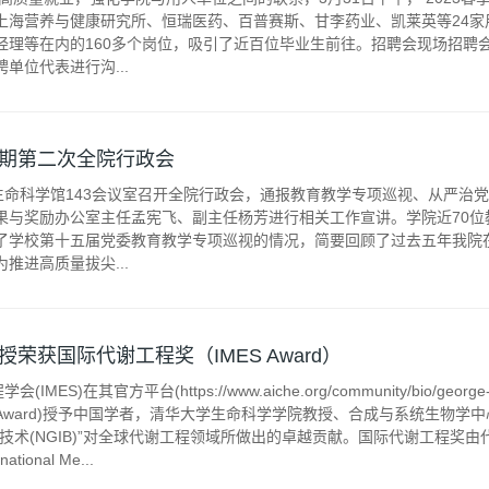
上海营养与健康研究所、恒瑞医药、百普赛斯、甘李药业、凯莱英等24家
经理等在内的160多个岗位，吸引了近百位毕业生前往。招聘会现场招聘
单位代表进行沟...
期第二次全院行政会
在生命科学馆143会议室召开全院行政会，通报教育教学专项巡视、从严治
果与奖励办公室主任孟宪飞、副主任杨芳进行相关工作宣讲。学院近70位
了学校第十五届党委教育教学专项巡视的情况，简要回顾了过去五年我院
推进高质量拔尖...
荣获国际代谢工程奖（IMES Award）
MES)在其官方平台(https://www.aiche.org/community/bio/georg
S Award)授予中国学者，清华大学生命科学学院教授、合成与系统生物
技术(NGIB)”对全球代谢工程领域所做出的卓越贡献。国际代谢工程奖
tional Me...