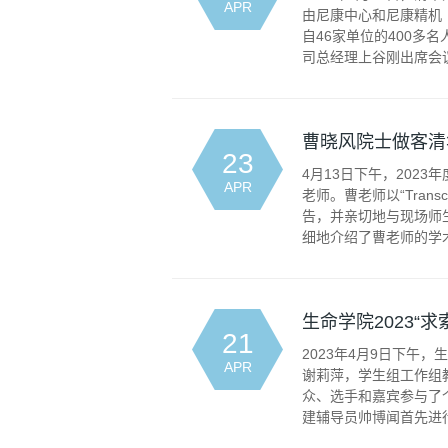
APR
由尼康中心和尼康精机
自46家单位的400
司总经理上谷刚出席会议
曹晓风院士做客清
23
4月13日下午，202
APR
老师。曹老师以“Transcripti
告，并亲切地与现场师
细地介绍了曹老师的学术经
生命学院2023“
21
2023年4月9日下午
APR
谢莉萍，学生组工作组
众、选手和嘉宾参与了
建辅导员帅博闻首先进行