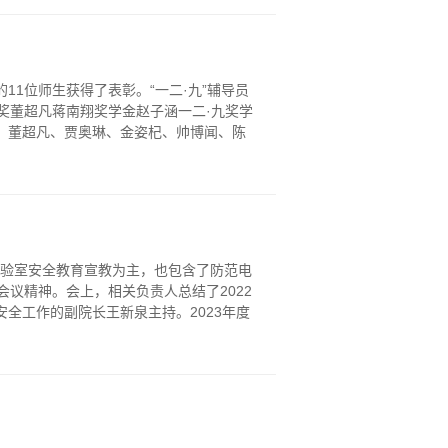
11位师生获得了表彰。“一二·九”辅导员
理奖董超凡蒋南翔奖学金赵子涵一二·九奖学
、董超凡、贾奥琳、金姿杞、帅博闻、陈
实验室安全教育宣教为主，也包含了防范电
议精神。会上，相关负责人总结了2022
全工作的副院长王新泉主持。2023年度