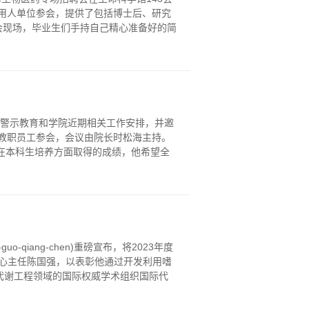
用人单位参会，提供了包括博士后、研究
会现场，毕业生们手持自己精心准备好的简
党警示教育和学院近期相关工作安排，并邀
教职员工参会，会议由院长时松海主持。
在本科生培养方面取得的成绩，他希望全
e-guo-qiang-chen)重磅宣布，将2023年度
学中心主任陈国强，以表彰他通过开发利用嗜
由代谢工程领域的国际权威学术组织国际代