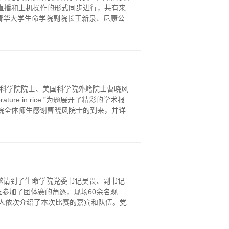
直播和上机操作的形式同步进行，共有来
。清华大学生命学院副院长王新泉、尼康公
国家科学院院士、美国科学院外籍院士曹晓风
 temperature in rice ”为题展开了精彩的学术报
院全体师生感谢曹晓风院士的到来，并详
赛邀请到了生命学院党委书记吴畏、副书记
伍参加了团体赛的角逐，现场60余名观
人依次介绍了本次比赛的嘉宾和队伍。党