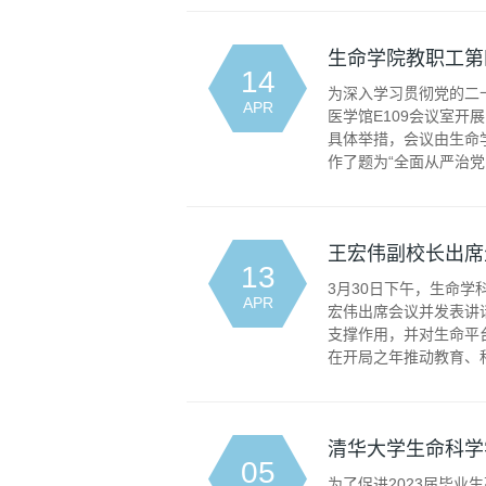
生命学院教职工第
14
为深入学习贯彻党的二
APR
医学馆E109会议室
具体举措，会议由生命
作了题为“全面从严治党 
王宏伟副校长出席
13
3月30日下午，生命
APR
宏伟出席会议并发表讲
支撑作用，并对生命平
在开局之年推动教育、科
清华大学生命科学
05
为了促进2023届毕业