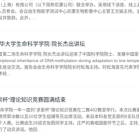
（上海）有限公司（以下简称尼康公司）联合举办，采用线下讲座、线上
多名人员参会。会议由生物医学测试中心尼康生物影像中心主管王文娟主持
并致辞。此外，...
华大学生命科学学院·院长杰出讲坛
3年度第二场生命科学学院·院长杰出讲坛迎来了中国科学院院士、发展中
onal inheritance of DNA methylation during adaptation to low
生座谈交流。报告会由生命科学学院院长时松海主持。时松海首先代表学
...
求索杯”理论知识竞赛圆满结束
，生命学院一年一度的“求索杯”理论知识竞赛在二教402教室举行。本次比
教师郭冰敏以及10位学生组辅导员出席活动。来自本科各党支部的6支队
个人赛。比赛由生26班农张蔚同学主持。庄严的奏唱国歌环节之后，主持
了动员讲话。他回...