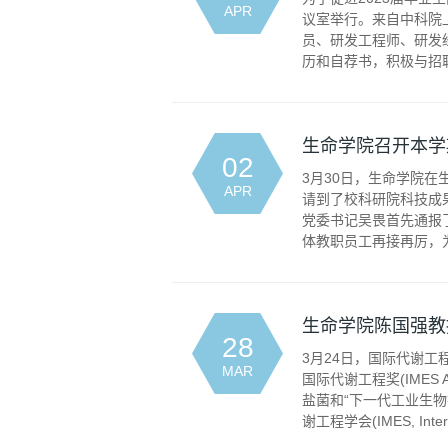
APR
议室举行。来自中科院
员、研发工程师、研发
历和自荐书，积极与招聘
生命学院召开本学
02
3月30日，生命学院
APR
请到了校科研院科技成
党委书记吴畏首先通报
体教职员工再接再厉，为
生命学院陈国强教授
28
3月24日，国际代谢工程学会(I
MAR
国际代谢工程奖(IME
盐菌和“下一代工业生物
谢工程学会(IMES, Interna