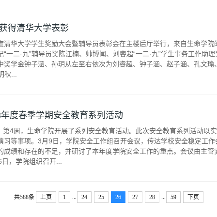
获得清华大学表彰
2年度清华大学学生奖励大会暨辅导员表彰会在主楼后厅举行，来自生命学院的
“一二·九”辅导员奖陈江楠、帅博闻、刘睿超“一二·九”学生事务工作助
中奖学金钟子涵、孙玥从左至右依次为刘睿超、钟子涵、赵子涵、孔文瑜
秋...
23年度春季学期安全教育系列活动
3周、第4周，生命学院开展了系列安全教育活动。此次安全教育系列活动以
演习等事项。3月9日，学院安全工作组召开会议，传达学校安全稳定工作会
的成绩和存在的不足，并研讨了本年度学院安全工作的重点。会议由主管安
日，学院组织召开...
...
...
共588条
上页
1
24
25
26
27
28
59
下页