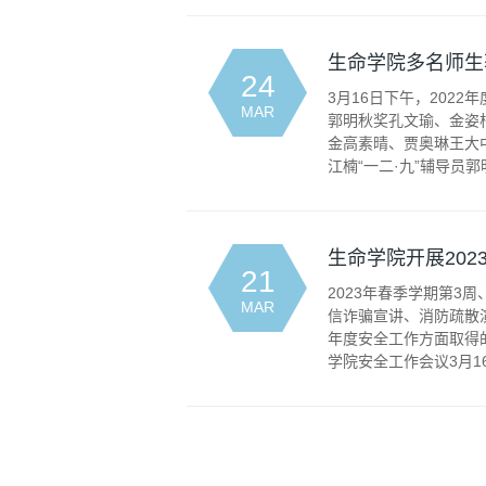
生命学院多名师生
24
3月16日下午，202
MAR
郭明秋奖孔文瑜、金姿杞
金高素晴、贾奥琳王大
江楠“一二·九”辅导员郭明
生命学院开展20
21
2023年春季学期第
MAR
信诈骗宣讲、消防疏散
年度安全工作方面取得
学院安全工作会议3月16