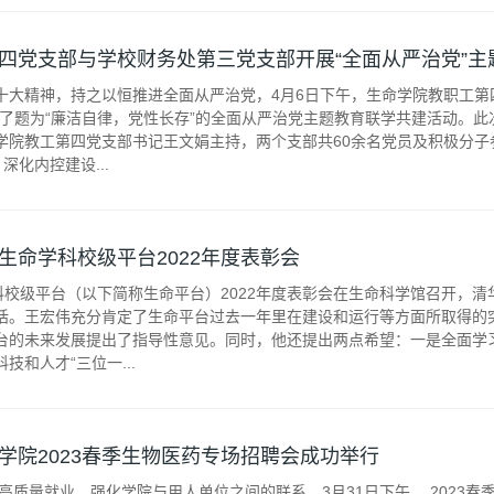
四党支部与学校财务处第三党支部开展“全面从严治党”主
十大精神，持之以恒推进全面从严治党，4月6日下午，生命学院教职工第
开展了题为“廉洁自律，党性长存”的全面从严治党主题教育联学共建活动。
学院教工第四党支部书记王文娟主持，两个支部共60余名党员及积极分子
深化内控建设...
生命学科校级平台2022年度表彰会
学科校级平台（以下简称生命平台）2022年度表彰会在生命科学馆召开，
话。王宏伟充分肯定了生命平台过去一年里在建设和运行等方面所取得的
台的未来发展提出了指导性意见。同时，他还提出两点希望：一是全面学
技和人才“三位一...
学院2023春季生物医药专场招聘会成功举行
生高质量就业，强化学院与用人单位之间的联系，3月31日下午， 2023春