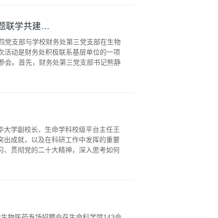
题联学共建…
四党支部与学校财务处第三党支部在生物
此次活动是财务处积极联系基层单位的一项
参会。首先，财务处第三党支部书记熊静
清华大学副校长、生命学科校级平台主任王
突出成就，以及在科研工作中发挥的重要
习、贯彻党的二十大精神，深入思考如何
季生物医药专场招聘会在生命科学馆143会