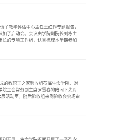
邀请了教学评估中心主任王红作专题报告，
参加了启动会。会议由学院副院长刘栋主
组长的专项工作组，认真梳理本学期参加
组成的教职工之家验收组莅临生命学院，对
学院工会常务副主席罗雪春的陪同下先对
六层活动室。随后验收组来到验收会会场审
顺利开展，生命学院近期开展了一系列安