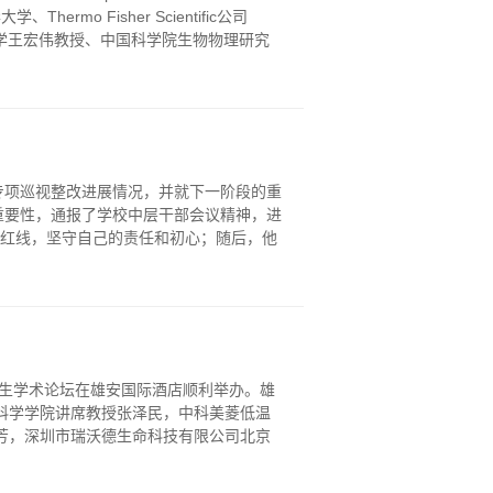
mo Fisher Scientific公司
学王宏伟教授、中国科学院生物物理研究
专项巡视整改进展情况，并就下一阶段的重
重要性，通报了学校中层干部会议精神，进
的红线，坚守自己的责任和初心；随后，他
博士生学术论坛在雄安国际酒店顺利举办。雄
科学学院讲席教授张泽民，中科美菱低温
芳，深圳市瑞沃德生命科技有限公司北京