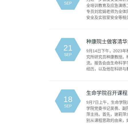
SEP
全培训教育及应急演练
专员刘宏娟老师为全体
安全及实验室安全等相关
种康院士做客清华
21
9月14日下午，202
SEP
究所研究员种康教授。
流。报告会由生命科学
经历，以及他在科研与教
生命学院召开课程
18
9月7日上午，生命学
SEP
学院党委书记吴畏、副
萍主持。首先，谢莉萍
别从课程思政的由来，如