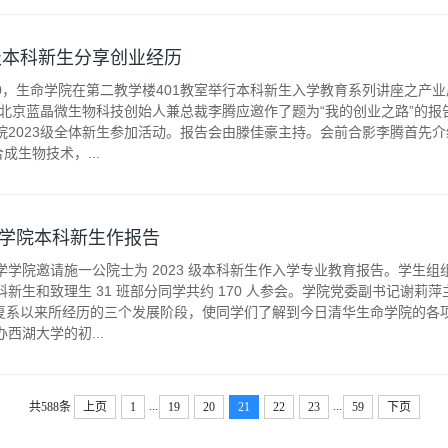
3级本科新生分享创业经历
19:00，生命学院在第二教学楼401教室举行本科新生入学教育系列讲座之产
，北京蓝晶微生物科技创始人兼总裁李腾应邀作了题为“我的创业之路”的
院2023级全体新生参加活动。报告会由滕佳豪主持。会前合影李腾首先介
成生物技术，...
学院本科新生作报告
命科学学院邀请施一公院士为 2023 级本科新生作入学专业教育报告。学
新生和致理生 31 班部分同学共约 170 人参会。学院党委副书记谢
4 年复系以来所经历的三个发展阶段，使同学们了解到今日清华生命学院的
西湖大学的初...
...
...
共588条
上页
1
19
20
21
22
23
59
下页