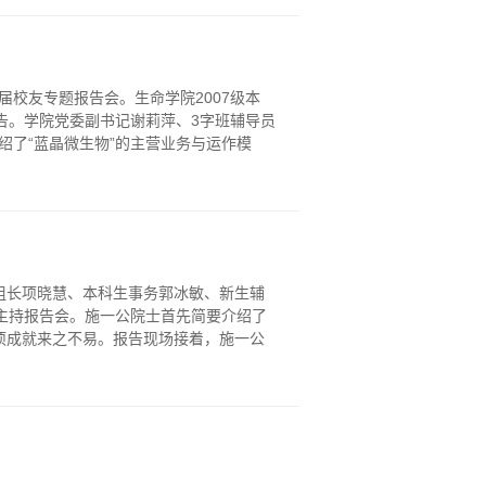
业届校友专题报告会。生命学院2007级本
报告。学院党委副书记谢莉萍、3字班辅导员
绍了“蓝晶微生物”的主营业务与运作模
生组组长项晓慧、本科生事务郭冰敏、新生辅
莉萍主持报告会。施一公院士首先简要介绍了
各项成就来之不易。报告现场接着，施一公