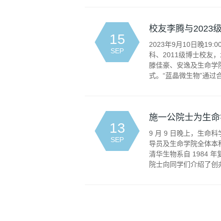
校友李腾与202
15
2023年9月10日晚
SEP
科、2011级博士校友
滕佳豪、安逸及生命学
式。“蓝晶微生物”通过合
施一公院士为生命
13
9 月 9 日晚上，生
SEP
导员及生命学院全体本科
清华生物系自 198
院士向同学们介绍了创办