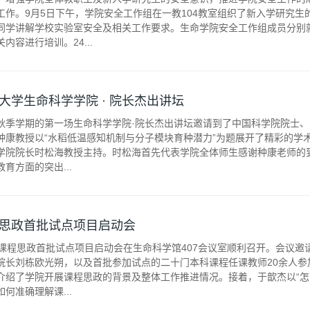
工作。9月5日下午，学院安全工作组在一教104教室组织了新入学研究
同学讲解学校实验室安全及相关工作要求。生命学院安全工作组成员分别
内容进行培训。24...
大学生命科学学院 · 院长杰出讲坛
3年秋季学期的第一场生命科学学院·院长杰出讲坛邀请到了中国科学院院
种康教授以“水稻低温感知机制与分子模块育种潜力”为题展开了精彩的学
学院院长时松海教授主持。时松海首先代表学院全体师生感谢种康老师的
育方面的突出...
思政首批试点项目启动会
院课程思政首批试点项目启动会在生命科学馆407会议室顺利召开。会议
院长刘栋欧光朔，以及首批参加试点的二十门本科课程任课教师20余人参
介绍了学院开展课程思政的背景及整体工作推进情况。接着，于歆杰以“怎
何准确理解课...