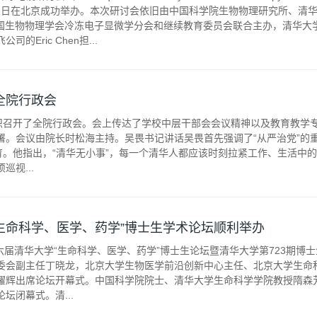
21-26日在北京成功举办。本次研讨会依旧由中国科学院生物物理研究所、清华大学、Ther
中国生物物理学会冷冻电子显微学分会和继续教育委员会联合主办，清华大
的Eric Chen担...
全院行政会
组织召开了全院行政会。会上传达了学校中层干部会会议精神以及教育教学
署。会议由院长时松海主持。吴畏书记讲话吴畏首先强调了“从严治党”的
教育。他指出，“清华无小事”，每一个清华人都应该时刻拉紧工作、生活中
视...
学“生命科学、医学、药学”博士生学术论坛顺利举办
十六届清华大学“生命科学、医学、药学”博士生论坛暨清华大学第723期
委会副主任丁晓龙，北京大学生物医学前沿创新中心主任、北京大学生命
耀辉出席论坛开幕式。中国科学院院士、清华大学生命科学学院教授隋森
坛闭幕式。清...