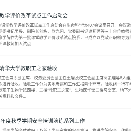
教学评价改革试点工作启动会
学院课堂教学评价改革试点工作启动会在生命科学馆407会议室召开。会议
党委书记吴畏、副院长刘栋、欧光朔、党委副书记谢莉萍等三十余位教师
命学院作为第一批课堂教学评价改革试点院系，已成立以党政正职领导为
课教师加入试点...
清华大学教职工之家验收
教育工会兼职副主席、校务委员会副主任王岩及校工会副主席高策理等8人
作进行验收。验收工作分为实地考察和工作汇报两个环节。验收组一行在
参观了生物学馆四楼、三楼“教职工之家”、生物医学馆三楼母婴室、地下
资料和文件...
23年度秋季学期安全培训演练系列工作
，增强学院全体教职工及新入学研究生的安全意识，推进学院安全工作的