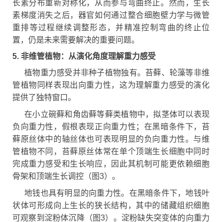
长素分布重新对称化，从而参与弯曲终止。然而，生长
素梯度消失之后，器官如何通过整合细胞壁力学与微管
重排等过程继续调整形态，并精准控制弯曲的终止位
置，仍是未来需要解决的重要问题。
5. 非维管植物：从演化角度理解重力感受
植物重力感受并非种子植物独有。苔藓、轮藻等非维
管植物同样表现出向重力性，这为理解重力感受的演化
提供了独特窗口。
在小立碗藓和角齿藓等藓类植物中，拟茎体可以表现
负向重力性，假根表现正向重力性；在黑暗条件下，苔
藓原丝体中的轴丝体也可表现明显的负向重力性。与维
管植物不同，苔藓原丝体常在单个顶端生长细胞中同时
完成重力感受和生长响应，因此其机制可能更依赖细胞
骨架和顶端生长调控（图3）。
地钱也具有明显的向重力性。在黑暗条件下，地钱叶
状体可形成向上生长的狭长结构，其中的储藏组织细胞
可观察到淀粉体沉降（图3）。淀粉缺失突变体的向重力