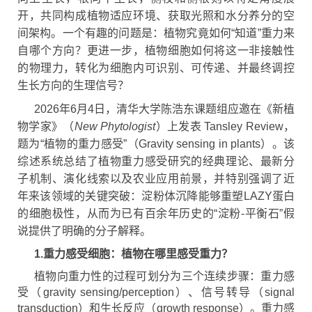
开，共同构成植物适应环境、获取光照和水分养分的空
间架构。一个有趣的问题是：植物究竟如何“知道”重力来
自哪个方向？更进一步，植物细胞如何将这一非接触性
的物理力，转化为细胞内可识别、可传递、并最终调控
生长方向的生理信号？
2026年6月4日，清华大学陈浩东课题组应邀在《新植
物学家》（
New Phytologist
）上发表 Tansley Review，
题为“植物的重力感受”（Gravity sensing in plants）。该
综述系统总结了植物重力感受研究的经典理论、最新分
子机制、演化线索以及农业应用前景，并特别强调了近
年来该领域的关键突破：淀粉体沉降能够重塑LAZY蛋白
的细胞极性，从而为已有百余年历史的“淀粉-平衡石”假
说提供了明确的分子解释。
1.重力感受细胞：植物在哪里感受重力？
植物向重力性的过程可划分为三个连续步骤：重力感
受（gravity sensing/perception）、信号转导（signal
transduction）和生长反应（growth response）。重力感