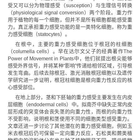
受又可以分为物理感受（susception）与生理信号转换
（physiological signal conversion）两个阶段。重力作
用于植物的每一个细胞，但并不是所有细胞都能感受重
力。真正承担重力感受功能的是一类特化细胞，称为重
力感受细胞（statocytes）。
在根中，主要的重力感受细胞位于根冠的柱细胞
（columella cells）。早在达尔文父子的经典著作The
Power of Movement in Plants中，他们就提出根尖能够
感受外界信号，并将某种“影响”传递给相邻区域，引导根
发生弯曲。后续去除根冠、激光消融根冠细胞以及遗传
学研究进一步证明，根冠柱细胞是根向重力性反应的核
心感受部位。
在地上部分，茎和下胚轴的重力感受主要发生在内皮
层细胞（endodermal cells）中。拟南芥中缺失正常内皮
层形成的突变体会丧失茎的向重力性，而根的向重力性
不受影响，说明根和茎使用不同的细胞类型感受重力。
文章还进一步讨论了其他潜在的重力感受细胞，例如玉
米去根冠后仍可保留一定向重力反应，石松类和蕨类植