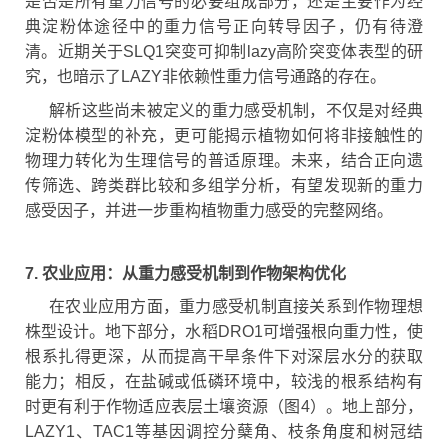
是否是所有重力信号的必要组成部分，还是主要作为经
典淀粉体途径中的重力信号正向转导因子，仍有待澄
清。近期关于SLQ1突变可抑制lazy高阶突变体表型的研
究，也暗示了LAZY非依赖性重力信号通路的存在。
解析这些尚未被定义的重力感受机制，不仅是对经典
淀粉体模型的补充，更可能揭示植物如何将非接触性的
物理力转化为生理信号的普适原理。未来，结合正向遗
传筛选、跨类群比较和多组学分析，有望发现新的重力
感受因子，并进一步重构植物重力感受的完整网络。
7. 农业应用：从重力感受机制到作物架构优化
在农业应用方面，重力感受机制直接关系到作物理想
株型设计。地下部分，水稻DRO1可增强根向重力性，使
根系扎得更深，从而提高干旱条件下对深层水分的获取
能力；相反，在盐碱或低磷环境中，较浅的根系结构有
时更有利于作物适应表层土壤资源（图4）。地上部分，
LAZY1、TAC1等基因调控分蘖角、枝条角度和树冠结