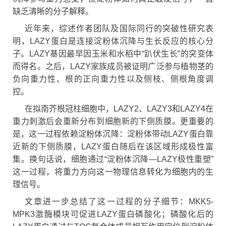
缺乏清晰的分子解释。
近年来，综述作者团队及国际同行的突破性研究表
明，LAZY蛋白是连接淀粉体沉降与生长反应的核心分
子。LAZY基因最早因玉米和水稻中“趴伏生长”的突变体
而得名。之后，LAZY家族成员被证明广泛参与植物茎的
负向重力性、根的正向重力性以及侧枝、侧根角度调
控。
在拟南芥根冠柱细胞中，LAZY2、LAZY3和LAZY4在
重力刺激后会重新分布到细胞新的下侧质膜。更重要的
是，这一过程依赖淀粉体沉降：淀粉体带动LAZY蛋白靠
近新的下侧质膜，LAZY蛋白随后在该区域形成极性富
集。换句话说，细胞通过“淀粉体沉降—LAZY极性重塑”
这一过程，将重力方向这一物理信息转化为细胞内的生
理信号。
文章进一步总结了这一过程的分子细节：MKK5-
MPK3激酶模块可促进LAZY蛋白磷酸化；磷酸化后的