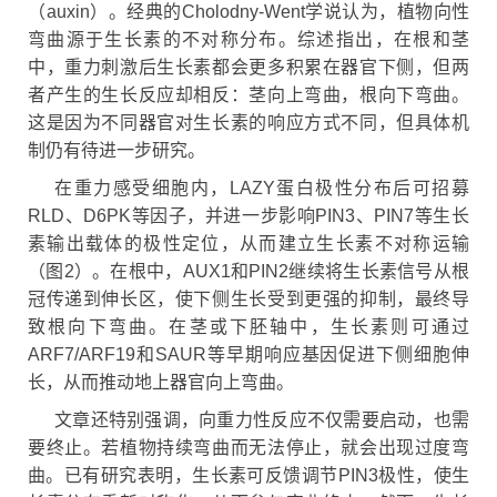
（auxin）。经典的Cholodny-Went学说认为，植物向性
弯曲源于生长素的不对称分布。综述指出，在根和茎
中，重力刺激后生长素都会更多积累在器官下侧，但两
者产生的生长反应却相反：茎向上弯曲，根向下弯曲。
这是因为不同器官对生长素的响应方式不同，但具体机
制仍有待进一步研究。
在重力感受细胞内，LAZY蛋白极性分布后可招募
RLD、D6PK等因子，并进一步影响PIN3、PIN7等生长
素输出载体的极性定位，从而建立生长素不对称运输
（图2）。在根中，AUX1和PIN2继续将生长素信号从根
冠传递到伸长区，使下侧生长受到更强的抑制，最终导
致根向下弯曲。在茎或下胚轴中，生长素则可通过
ARF7/ARF19和SAUR等早期响应基因促进下侧细胞伸
长，从而推动地上器官向上弯曲。
文章还特别强调，向重力性反应不仅需要启动，也需
要终止。若植物持续弯曲而无法停止，就会出现过度弯
曲。已有研究表明，生长素可反馈调节PIN3极性，使生