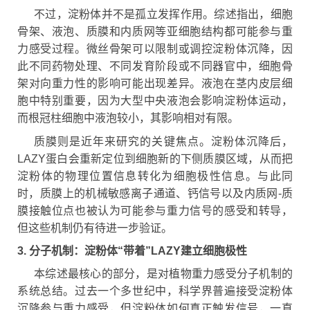
不过，淀粉体并不是孤立发挥作用。综述指出，细胞
骨架、液泡、质膜和内质网等亚细胞结构都可能参与重
力感受过程。微丝骨架可以限制或调控淀粉体沉降，因
此不同药物处理、不同发育阶段或不同器官中，细胞骨
架对向重力性的影响可能出现差异。液泡在茎内皮层细
胞中特别重要，因为大型中央液泡会影响淀粉体运动，
而根冠柱细胞中液泡较小，其影响相对有限。
质膜则是近年来研究的关键焦点。淀粉体沉降后，
LAZY蛋白会重新定位到细胞新的下侧质膜区域，从而把
淀粉体的物理位置信息转化为细胞极性信息。与此同
时，质膜上的机械敏感离子通道、钙信号以及内质网-质
膜接触位点也被认为可能参与重力信号的感受和转导，
但这些机制仍有待进一步验证。
3. 分子机制：淀粉体“带着”LAZY建立细胞极性
本综述最核心的部分，是对植物重力感受分子机制的
系统总结。过去一个多世纪中，科学界普遍接受淀粉体
沉降参与重力感受，但淀粉体如何真正触发信号，一直