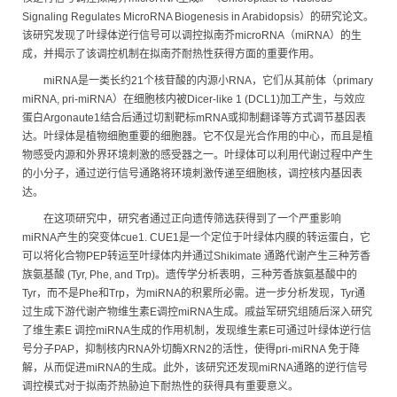
Signaling Regulates MicroRNA Biogenesis in Arabidopsis）的研究论文。
该研究发现了叶绿体逆行信号可以调控拟南芥microRNA（miRNA）的生
成，并揭示了该调控机制在拟南芥耐热性获得方面的重要作用。
miRNA是一类长约21个核苷酸的内源小RNA，它们从其前体（primary
miRNA, pri-miRNA）在细胞核内被Dicer-like 1 (DCL1)加工产生，与效应
蛋白Argonaute1结合后通过切割靶标mRNA或抑制翻译等方式调节基因表
达。叶绿体是植物细胞重要的细胞器。它不仅是光合作用的中心，而且是植
物感受内源和外界环境刺激的感受器之一。叶绿体可以利用代谢过程中产生
的小分子，通过逆行信号通路将环境刺激传递至细胞核，调控核内基因表
达。
在这项研究中，研究者通过正向遗传筛选获得到了一个严重影响
miRNA产生的突变体cue1. CUE1是一个定位于叶绿体内膜的转运蛋白，它
可以将化合物PEP转运至叶绿体内并通过Shikimate 通路代谢产生三种芳香
族氨基酸 (Tyr, Phe, and Trp)。遗传学分析表明，三种芳香族氨基酸中的
Tyr，而不是Phe和Trp，为miRNA的积累所必需。进一步分析发现，Tyr通
过生成下游代谢产物维生素E调控miRNA生成。戚益军研究组随后深入研究
了维生素E 调控miRNA生成的作用机制，发现维生素E可通过叶绿体逆行信
号分子PAP，抑制核内RNA外切酶XRN2的活性，使得pri-miRNA 免于降
解，从而促进miRNA的生成。此外，该研究还发现miRNA通路的逆行信号
调控模式对于拟南芥热胁迫下耐热性的获得具有重要意义。