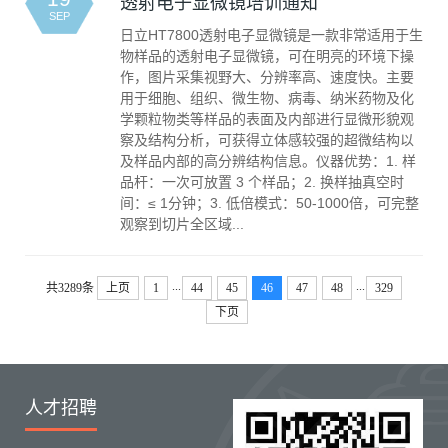
透射电子显微镜培训通知
SEP
日立HT7800透射电子显微镜是一款非常适用于生
物样品的透射电子显微镜，可在明亮的环境下操
作，图片采集视野大、分辨率高、速度快。主要
用于细胞、组织、微生物、病毒、纳米药物及化
学颗粒物类等样品的表面及内部进行显微形貌观
察及结构分析，可获得立体感较强的超微结构以
及样品内部的高分辨结构信息。仪器优势：1. 样
品杆：一次可放置 3 个样品；2. 换样抽真空时
间：≤ 1分钟；3. 低倍模式：50-1000倍，可完整
观察到切片全区域...
...
...
共3289条
上页
1
44
45
46
47
48
329
下页
人才招聘