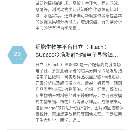
试动物情绪的旷场、高架十字迷宫、强迫游泳、
悬尾等，测试动物学习认知的条件恐惧记忆测
试、水迷宫等。通过培训可帮助操作者掌握基本
的数据采集和分析能力。培训仪器：行为学分析
中心的所有行为学采集...
细胞生物学平台日立（Hitachi）
26
SU8600冷场发射扫描电子显微镜…
SEP
日立（Hitachi）SU8600是一台配有高亮度冷场
电子源、多探测器系统的超高分辨率冷场发射扫
描电子显微镜，可实现样品表面形貌nm级观察、
元素分析以及超低温冷冻、断裂、镀膜等。观测
样品类型包括动植物细胞、组织、细菌、藻类以
及生物纳米材料等经过干燥的样品，亦可观察模
式生物果蝇、植物叶片等含水样品。成像结果可
搭配ImageJ软件进行伪彩设计、图片的区域和像
素统计、添加或更改标尺等图像处理。广泛应用
于生命科学、医学、遗...