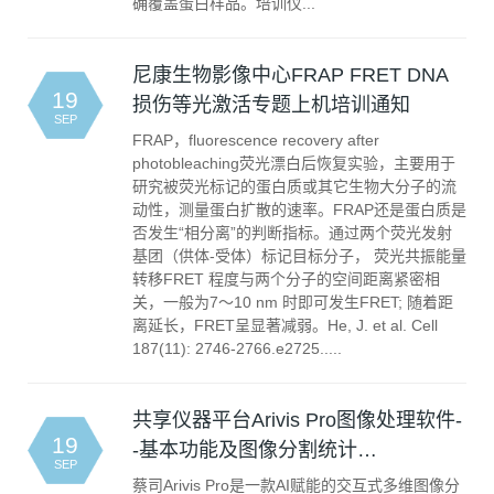
确覆盖蛋白样品。培训仪...
尼康生物影像中心FRAP FRET DNA
19
损伤等光激活专题上机培训通知
SEP
FRAP，fluorescence recovery after
photobleaching荧光漂白后恢复实验，主要用于
研究被荧光标记的蛋白质或其它生物大分子的流
动性，测量蛋白扩散的速率。FRAP还是蛋白质是
否发生“相分离”的判断指标。通过两个荧光发射
基团（供体-受体）标记目标分子， 荧光共振能量
转移FRET 程度与两个分子的空间距离紧密相
关，一般为7～10 nm 时即可发生FRET; 随着距
离延长，FRET呈显著减弱。He, J. et al. Cell
187(11): 2746-2766.e2725.....
共享仪器平台Arivis Pro图像处理软件-
19
-基本功能及图像分割统计…
SEP
蔡司Arivis Pro是一款AI赋能的交互式多维图像分