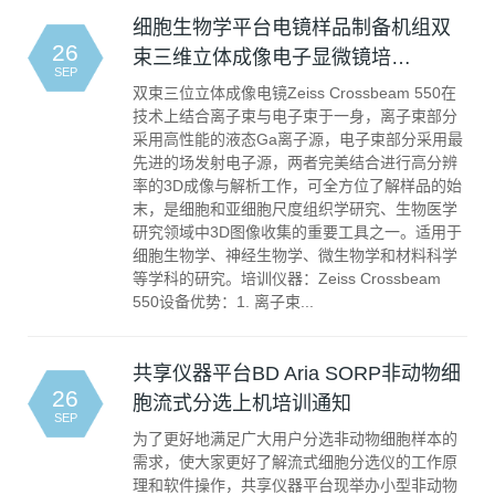
细胞生物学平台电镜样品制备机组双
26
束三维立体成像电子显微镜培…
SEP
双束三位立体成像电镜Zeiss Crossbeam 550在
技术上结合离子束与电子束于一身，离子束部分
采用高性能的液态Ga离子源，电子束部分采用最
先进的场发射电子源，两者完美结合进行高分辨
率的3D成像与解析工作，可全方位了解样品的始
末，是细胞和亚细胞尺度组织学研究、生物医学
研究领域中3D图像收集的重要工具之一。适用于
细胞生物学、神经生物学、微生物学和材料科学
等学科的研究。培训仪器：Zeiss Crossbeam
550设备优势：1. 离子束...
共享仪器平台BD Aria SORP非动物细
26
胞流式分选上机培训通知
SEP
为了更好地满足广大用户分选非动物细胞样本的
需求，使大家更好了解流式细胞分选仪的工作原
理和软件操作，共享仪器平台现举办小型非动物