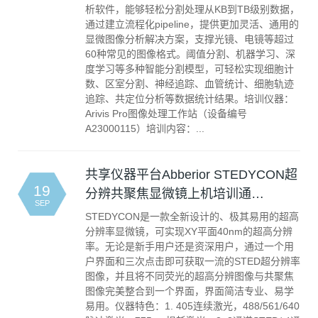
析软件，能够轻松分割处理从KB到TB级别数据，
通过建立流程化pipeline，提供更加灵活、通用的
显微图像分析解决方案，支撑光镜、电镜等超过
60种常见的图像格式。阈值分割、机器学习、深
度学习等多种智能分割模型，可轻松实现细胞计
数、区室分割、神经追踪、血管统计、细胞轨迹
追踪、共定位分析等数据统计结果。培训仪器：
Arivis Pro图像处理工作站（设备编号
A23000115）培训内容：...
共享仪器平台Abberior STEDYCON超
19
分辨共聚焦显微镜上机培训通…
SEP
STEDYCON是一款全新设计的、极其易用的超高
分辨率显微镜，可实现XY平面40nm的超高分辨
率。无论是新手用户还是资深用户，通过一个用
户界面和三次点击即可获取一流的STED超分辨率
图像，并且将不同荧光的超高分辨图像与共聚焦
图像完美整合到一个界面，界面简洁专业、易学
易用。仪器特色：1. 405连续激光，488/561/640