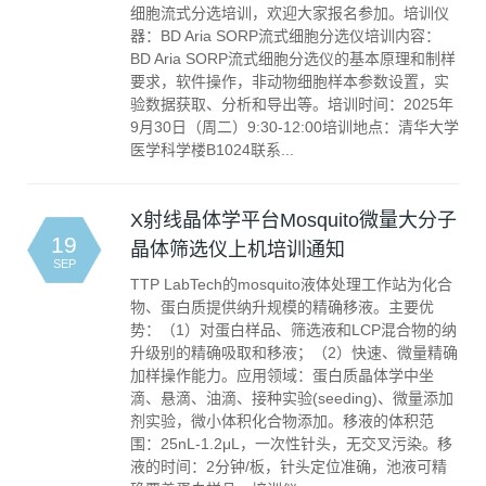
细胞流式分选培训，欢迎大家报名参加。培训仪
器：BD Aria SORP流式细胞分选仪培训内容：
BD Aria SORP流式细胞分选仪的基本原理和制样
要求，软件操作，非动物细胞样本参数设置，实
验数据获取、分析和导出等。培训时间：2025年
9月30日（周二）9:30-12:00培训地点：清华大学
医学科学楼B1024联系...
X射线晶体学平台Mosquito微量大分子
19
晶体筛选仪上机培训通知
SEP
TTP LabTech的mosquito液体处理工作站为化合
物、蛋白质提供纳升规模的精确移液。主要优
势：（1）对蛋白样品、筛选液和LCP混合物的纳
升级别的精确吸取和移液；（2）快速、微量精确
加样操作能力。应用领域：蛋白质晶体学中坐
滴、悬滴、油滴、接种实验(seeding)、微量添加
剂实验，微小体积化合物添加。移液的体积范
围：25nL-1.2μL，一次性针头，无交叉污染。移
液的时间：2分钟/板，针头定位准确，池液可精