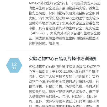
ABSL-2动物生物安全培训，可以规范实验人员正
确使用生物安全设施开展动物感染实验，避免生
物安全风险，保障动物相关研究项目的安全顺利
实施。清华大学实验动物中心生物医学馆实验小
鼠屏障环境房间通过了北京市海淀区卫健委备案
审批、具有合法资质的动物生物安全二级实验室
（ABSL-2），为校内外研究项目进行生物安全第
三、四类病原微生物和寄生虫的动物感染模型研
究提供保障。培训内...
实验动物中心石蜡切片操作培训通知
12
实验动物中心石蜡切片操作培训通知 实验动物中
JUL
心将于每周五上午9:00-11:00开展石蜡切片操作
培训，欢迎广大师生报名参加！培训简介：实验
动物中心病理室拥有全套的自动组织脱水机、石
蜡包埋机、石蜡切片机、功能染色机、全自动机
械式盖片机。病理室提供送样测试服务，由工作
人员完成样品的脱水、包埋、HE染色、封片服
务。此外，病理室提供石蜡切片机的使用操作培
训，辅助操作者快速掌握制备石蜡切片技巧。培