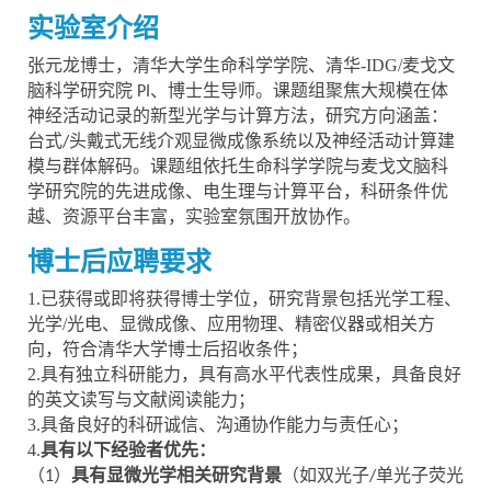
实验室介绍
张元龙博士，清华大学生命科学学院、清华
-IDG/
麦戈文
脑科学研究院
、博士生导师。课题组聚焦大规模在体
PI
神经活动记录的新型光学与计算方法，研究方向涵盖：
台式
头戴式无线介观显微成像系统以及神经活动计算建
/
模与群体解码。课题组依托生命科学学院与麦戈文脑科
学研究院的先进成像、电生理与计算平台，科研条件优
越、资源平台丰富，实验室氛围开放协作。
博士后应聘要求
1.
已获得或即将获得博士学位，研究背景包括光学工程、
光学
/
光电、显微成像、应用物理、精密仪器或相关方
向，符合清华大学博士后招收条件；
2.具有独立科研能力，具有高水平代表性
成果
，具备良好
的英文读写与文献阅读能力；
3.
具备良好的科研诚信、沟通协作能力与责任心；
4.
具有以下经验者优先
：
（
）
具有显微光学相关研究背景
（如双光子
单光子荧光
1
/