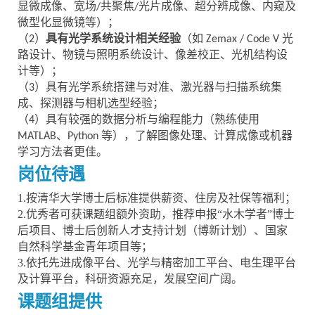
显微成像、宽场
共聚焦
光片成像、超分辨成像、内窥及
/
/
微型化显微镜等）；
（
）
具有光学系
统设
计相关经验
（如
光
2
Zemax / Code V
路设计、物镜与照明系统设计、像差校正、光机结构设
计等）；
（
）具有光学系统搭建与对准、激光器与扫描系统集
3
成、探测器与相机选型经验；
（
）
具有较强的数据分析与编程能力（熟练使用
4
、
等），了解图像处理、计算成像或机器
MATLAB
Python
学习方法者更佳。
岗位待遇
1.按清华大学博士后标准提供薪资、住房及社保等福利；
2.优秀者可获课题组额外资助，推荐申报“水木学者”博士
后项目、博士后创新人才支持计划（博新计划）、国家
自然科学基金青年项目等；
3.依托先进成像平台、光学与精密加工平台、电生理平台
及计算平台，科研资源充足，发展空间广阔。
课题组提供