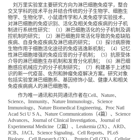
刘万里实验室主要研究方向为淋巴细胞免疫学，整合
交叉学科
的
技术平台并结合传统的分子生物学、细胞生
物学、生物化学、小鼠遗传学和人类免疫学实验技术，
对淋巴细胞的免疫识别、活化及相关免疫疾病的分子机
制进行系统性研究
：
（
1
）淋巴细胞活化的分子机制及调
控机制的研究；（
2
）淋巴细胞异常活化导致的免疫缺陷
疾病、自身免疫疾病及淋巴癌的研究；（
3
）探讨病原微
生物作用于细胞活化途径的免疫逃逸新机制；（
4
）记忆
性淋巴细胞增强的免疫应答的分子机制；（
5
）抗原受体
介导的淋巴细胞生存机制和发育分化机制；（
6
）淋巴细
胞感应机械应力的分子机制研究；（
7
）构建基于上述知
识的新一代疫苗、佐剂和肿瘤免疫解决方案。研究对象
包括实验室淋巴细胞系、基因修饰小鼠、健康人和相关
免疫疾病病人的淋巴细胞等。
作为
唯一
通讯和共同通讯作者在
Cell
、
Nature
、
Science
、
Immunity
、
Nature Immunology
、
Science
Immunology
、
Nature Biomedical Engineering
、
Proc Natl
Acad Sci U S A
、
Nature Communications
（
4
篇）、
Science
Advances
、
Journal of Clinical Investigation
、
Journal of
Experimental Medicine
（
2
篇）、
Leukemia (2X)
、
ARD
、
JCB
、
JACI
、
Science Signaling
、
Cell Reports
、
PLoS
Biology
、
Cell Research (2X)
、
Protein Cell
(2X)
、
Cellular