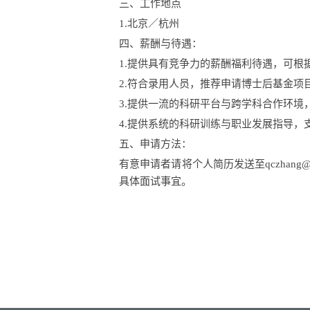
三、工作地点
1.
北京
／
杭州
四
、薪酬与待遇：
1.提供具有竞争力的薪酬福利待遇，可根
2.符合
录用人员
，
推荐申请
博士后
基金
项
3.
提供一流的科研平台与跨学科合作环境
4.
提供系统的科研训练与职业发展指导，
五、
申请方法：
有意申请者请将个人简历发送至
qczhang
@
具体面试事宜。