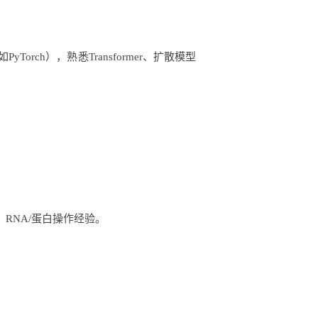
如
PyTorch）
，
熟悉
Transformer、扩散模型
、
RNA/蛋白操作经验。