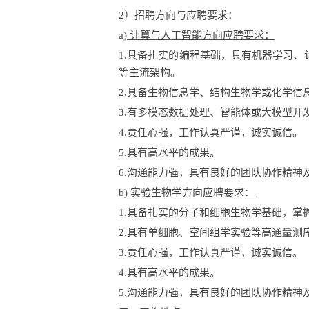
2）招聘方向与应聘要求：
a
) 计算与人工智能方向
应聘要求：
1.
具备扎实的编程基础，具有机器学习、
等主流架构。
2.
具备生物信息学、结构生物学或化学信
3
.
有多模态数据处理、智能体或大模型开
4.
责任心强，工作认真严谨，诚实诚信
。
5.
具有
高水平
的
成果
。
6.
沟通能力强，具有良好的团队协作精神
b) 实验生物学方向
应聘要求：
1.
具备扎实的
分子和细胞生物学基础
，
掌
2.具有单细胞、空间组学实验等高通量测
3.
责任心强，工作认真严谨，诚实诚信
。
4.
具有高水平的成果。
5.
沟通能力强，具有良好的团队协作精神