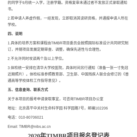
的同学于9月统一入学，注册学籍。资格复审未通过者不发放正式录取通知
书。
2.若申请人弄虚作假，一经发现，立即取消其读研资格，并通报申请人所在
学校。
四、说明
1.具体的培养方案和课程由TIMBR项目委员会按照国际标准设计共同研究制
订，并随项目发展定期审查、调整，确保先进性与合理性。
2.不允许同时攻读两个及以上学位。
3.体检统一安排在清华大学校医院，具体时间另行通知（准备一张一寸免冠
近期照片）。体检标准参照教育部、卫生部、中国残疾人联合会修订的《普
通高等学校体检工作指导意见》。
五、信息查询、联系方式
关于本项目的报考申请录取事宜，可咨询TIMBR项目办公室
地址：北京昌平中关村生命科学园 科学园路7号，邮编102206
电话：010-80706021
Email: TIMBR@nibs.ac.cn
2020年TIMBR项目报名登记表