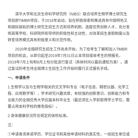
清华大学和北京生命科学研究所（NIBS）联合培养生物学博士研究生
项目即TIMBR项目，于2018年启动，旨在积极探索和推进具有中国特色又
和国际接轨的博士研究生招生方式和培养机制，选拔优秀创新人才，充分发
挥高等学校、科研院所和导师的积极性和主动性，对改革招生录取制度以及
转变培养模式具有积极意义和示范作用。
2020年全国研究生招生工作尚未开始，为了给考生了解和加入TIMBR
项目的机会，从即日起至2019年7月31日止本项目接收考生的预报名，
2019年7月上旬和8月上旬分批进行复试（具体时间以最后通知为准）。通
过复试的考生待全国博士生招生工作开始时履行正式报名手续。
一、申请条件
1.生物学以及与生物学相关的交叉学科专业（电子信息、精密仪器、化学工
程、应用数学等），学术研究兴趣浓厚，有较强的创新意识、创新能力和专
业能力的全国优秀大学应届本科毕业生（最迟须在入学前取得学士学位，需
要占用本科学校的推免指标）。
2.身体健康状况符合规定的体检标准。
注：
①申请者须承诺学历、学位证书和其他申请材料的真实性，一经招生单位或