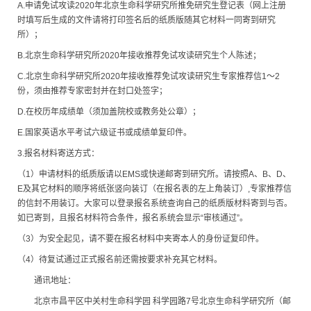
A.申请免试攻读2020年北京生命科学研究所推免研究生登记表（网上注册
时填写后生成的文件请将打印签名后的纸质版随其它材料一同寄到研究
所）；
B.北京生命科学研究所2020年接收推荐免试攻读研究生个人陈述；
C.北京生命科学研究所2020年接收推荐免试攻读研究生专家推荐信1～2
份，须由推荐专家密封并在封口处签字；
D.在校历年成绩单（须加盖院校或教务处公章）；
E.国家英语水平考试六级证书或成绩单复印件。
3.报名材料寄送方式：
（1）申请材料的纸质版请以EMS或快递邮寄到研究所。请按照A、B、D、
E及其它材料的顺序将纸张竖向装订（在报名表的左上角装订）,专家推荐信
的信封不用装订。大家可以登录报名系统查询自己的纸质版材料寄到与否。
如已寄到，且报名材料符合条件，报名系统会显示“审核通过”。
（3）为安全起见，请不要在报名材料中夹寄本人的身份证复印件。
（4）待复试通过正式报名前还需按要求补充其它材料。
通讯地址：
北京市昌平区中关村生命科学园 科学园路7号北京生命科学研究所（邮