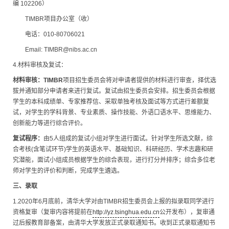
编 102206）
TIMBR项目办公室（收）
电话：010-80706021
Email: TIMBR@nibs.ac.cn
4.材料审核及复试：
材料审核：TIMBR
项目招生委员会将对申请者提供的材料进行审查，择优选
拔并通知部分申请者来进行复试。复试由招生委员会安排。招生委员会根据
学生的本科成绩单、专家推荐信、采取单独考核及面试等方式进行差额复
试，对学生的学科背景、专业素质、操作技能、外语口语水平、思维能力、
创新能力等进行综合评价。
复试程序：
由5人组成的复试小组对学生进行面试。针对学生所选文献，综
合考核(含笔试环节)学生的英语水平、基础知识、科研经历、学术志趣和研
究潜能，面试小组成员根据学生的综合表现，进行打分并排序；综合多位老
师对学生的评价和判断，完成学生遴选。
三、录取
1.2020年6月底前，清华大学对由TIMBR招生委员会上报的拟录取同学进行
资格复审（复审内容将提前在
http://yz.tsinghua.edu.cn
公开发布），复审通
过后报教育部备案，由清华大学发放正式录取通知书。收到正式录取通知书