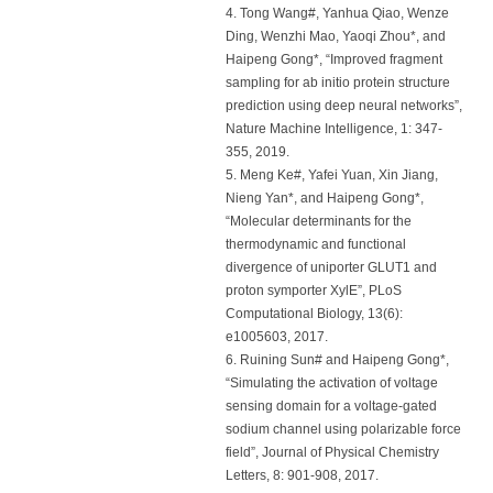
4. Tong Wang#, Yanhua Qiao, Wenze
Ding, Wenzhi Mao, Yaoqi Zhou*, and
Haipeng Gong*, “Improved fragment
sampling for ab initio protein structure
prediction using deep neural networks”,
Nature Machine Intelligence, 1: 347-
355, 2019.
5. Meng Ke#, Yafei Yuan, Xin Jiang,
Nieng Yan*, and Haipeng Gong*,
“Molecular determinants for the
thermodynamic and functional
divergence of uniporter GLUT1 and
proton symporter XylE”, PLoS
Computational Biology, 13(6):
e1005603, 2017.
6. Ruining Sun# and Haipeng Gong*,
“Simulating the activation of voltage
sensing domain for a voltage-gated
sodium channel using polarizable force
field”, Journal of Physical Chemistry
Letters, 8: 901-908, 2017.