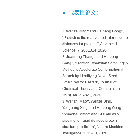
● 代表性论文：
1. Wenze Ding# and Haipeng Gong*,
“Predicting the real-valued inter-residue
distances for proteins”, Advanced
Science, 7: 2001314, 2020.
2. Juanrong Zhang# and Haipeng
Gong*, “Frontier Expansion Sampling: A
Method to Accelerate Conformational
Search by Identifying Novel Seed
Structures for Restart”, Journal of
Chemical Theory and Computation,
16(8): 4813-4821, 2020.
3. Wenzhi Mao#, Wenze Ding,
Yaoguang Xing, and Haipeng Gong*,
“AmoebaContact and GDFold as a
pipeline for rapid de novo protein
structure prediction”, Nature Machine
Intelligence, 2: 25-33, 2020.