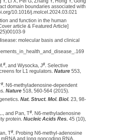
g Y, Li X, Pei G, Zhang Y, Hong Y, Gong
act domain boundaries associated with
oi.org/10.1016/j.molcel.2024.03.021
tion and function in the human
ver article & Featured Article]
5(25)00103-9
isease: molecular basis and clinical
e_elements_in_health_and_disease_.169
#
#
M.
, and Wysocka, J
. Selective
reens for L1 regulators.
Nature
553,
#
T
. N6-methyladenosine-dependent
ns.
Nature
518, 560-564 (2015).
genetics.
Nat. Struct. Mol. Biol.
23, 98-
#
 L., and Pan, T
. N6-methyladenosine
ty protein.
Nucleic Acids Res.
45 (10),
#
Pan, T
. Probing N6-methyl-adenosine
n in mRNA and long noncoding RNA.