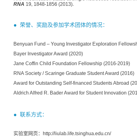
RNA
19, 1848-1856 (2013).
● 荣誉、奖励及参加学术团体的情况：
Benyuan Fund – Young Investigator Exploration Fellowsh
Bayer Investigator Award (2020)
Jane Coffin Child Foundation Fellowship (2016-2019)
RNA Society / Scaringe Graduate Student Award (2016)
Award for Outstanding Self-financed Students Abroad (2
Aldrich Alfred R. Bader Award for Student Innovation (20
● 联系方式：
实验室网页：
http://liulab.life.tsinghua.edu.cn/