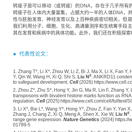
转座子是可以移动（或转座）的DNA，存在于几乎所有的
转座子在人体内大量富集，占据大约一半的人体DNA，
性与胚胎发育、神经发育以及上百种疾病密切相关，但
我们利用分子、细胞、生化、高通量测序和生统筹手段
其在发育和疾病中的具体功能。此外，我们还在积极探索
● 代表性论文：
1. Zhang T*, Li X*, Zhou W, Li Z, Bi J, Ma X, Li X, Fan 
#
Y, Qin W, Wang H, Xi Q, Shi S,
Liu N
. ANKRD11 condensa
to safeguard development.
Cell
(2026) https://www.cell.c
2. Zhou Z*, Zhu S*, Hong Y, Jin G, Ma R, Lin F, Zhang Y,
transposons with bivalent histone marks function as RNA
regulation.
Cell
(2025)
https://www.cell.com/cell/fulltex
3. Li X*, Bie L*, Wang Y*, Hong Y*, Zhou Z, Fan Y, Yan X
#
Zhang J, Chang Z, Xi Q, Meng A, Shen X, Xie W,
Liu N
.
range gene expression.
Nature Genetics
(2024) https://
01789-5