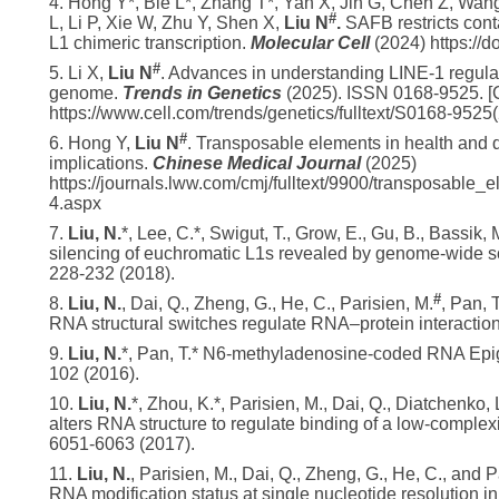
4. Hong Y*, Bie L*, Zhang T*, Yan X, Jin G, Chen Z, Wan
#
L, Li P, Xie W, Zhu Y, Shen X,
Liu N
.
SAFB restricts cont
L1 chimeric transcription.
Molecular Cell
(2024) https://d
#
5. Li X,
Liu N
. Advances in understanding LINE-1 regula
genome.
Trends in Genetics
(2025). ISSN 0168-9525. [Co
https://www.cell.com/trends/genetics/fulltext/S0168-952
#
6. Hong Y,
Liu N
. Transposable elements in health and d
implications.
Chinese Medical Journal
(2025)
https://journals.lww.com/cmj/fulltext/9900/transposabl
4.aspx
7.
Liu, N.
*, Lee, C.*, Swigut, T., Grow, E., Gu, B., Bassik, 
silencing of euchromatic L1s revealed by genome-wide sc
228-232 (2018).
#
8.
Liu, N.
, Dai, Q., Zheng, G., He, C., Parisien, M.
, Pan, 
RNA structural switches regulate RNA–protein interactio
9.
Liu, N.
*, Pan, T.* N6-methyladenosine-coded RNA Epi
102 (2016).
10.
Liu, N.
*, Zhou, K.*, Parisien, M., Dai, Q., Diatchenko,
alters RNA structure to regulate binding of a low-complexi
6051-6063 (2017).
11.
Liu, N.
, Parisien, M., Dai, Q., Zheng, G., He, C., and 
RNA modification status at single nucleotide resolutio