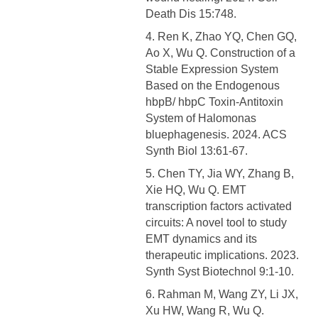
Death Dis 15:748.
4. Ren K, Zhao YQ, Chen GQ,
Ao X, Wu Q. Construction of a
Stable Expression System
Based on the Endogenous
hbpB/ hbpC Toxin-Antitoxin
System of Halomonas
bluephagenesis. 2024. ACS
Synth Biol 13:61-67.
5. Chen TY, Jia WY, Zhang B,
Xie HQ, Wu Q. EMT
transcription factors activated
circuits: A novel tool to study
EMT dynamics and its
therapeutic implications. 2023.
Synth Syst Biotechnol 9:1-10.
6. Rahman M, Wang ZY, Li JX,
Xu HW, Wang R, Wu Q.