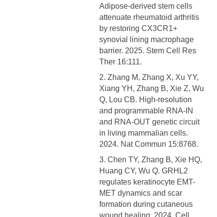
Adipose-derived stem cells
attenuate rheumatoid arthritis
by restoring CX3CR1+
synovial lining macrophage
barrier. 2025. Stem Cell Res
Ther 16:111.
2. Zhang M, Zhang X, Xu YY,
Xiang YH, Zhang B, Xie Z, Wu
Q, Lou CB. High-resolution
and programmable RNA-IN
and RNA-OUT genetic circuit
in living mammalian cells.
2024. Nat Commun 15:8768.
3. Chen TY, Zhang B, Xie HQ,
Huang CY, Wu Q. GRHL2
regulates keratinocyte EMT-
MET dynamics and scar
formation during cutaneous
wound healing. 2024. Cell