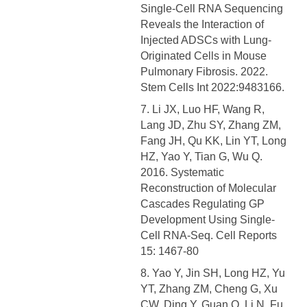
Single-Cell RNA Sequencing
Reveals the Interaction of
Injected ADSCs with Lung-
Originated Cells in Mouse
Pulmonary Fibrosis. 2022.
Stem Cells Int 2022:9483166.
7. Li JX, Luo HF, Wang R,
Lang JD, Zhu SY, Zhang ZM,
Fang JH, Qu KK, Lin YT, Long
HZ, Yao Y, Tian G, Wu Q.
2016. Systematic
Reconstruction of Molecular
Cascades Regulating GP
Development Using Single-
Cell RNA-Seq. Cell Reports
15: 1467-80
8. Yao Y, Jin SH, Long HZ, Yu
YT, Zhang ZM, Cheng G, Xu
CW, Ding Y, Guan Q, Li N, Fu