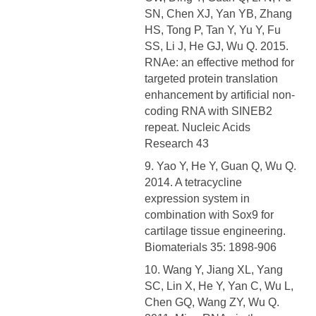
SN, Chen XJ, Yan YB, Zhang
HS, Tong P, Tan Y, Yu Y, Fu
SS, Li J, He GJ, Wu Q. 2015.
RNAe: an effective method for
targeted protein translation
enhancement by artificial non-
coding RNA with SINEB2
repeat. Nucleic Acids
Research 43
9. Yao Y, He Y, Guan Q, Wu Q.
2014. A tetracycline
expression system in
combination with Sox9 for
cartilage tissue engineering.
Biomaterials 35: 1898-906
10. Wang Y, Jiang XL, Yang
SC, Lin X, He Y, Yan C, Wu L,
Chen GQ, Wang ZY, Wu Q.