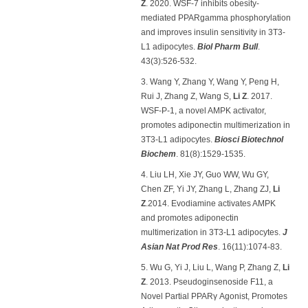
Z
. 2020. WSF-7 inhibits obesity-
mediated PPARgamma phosphorylation
and improves insulin sensitivity in 3T3-
L1 adipocytes.
Biol Pharm Bull
.
43(3):526-532.
3. Wang Y, Zhang Y, Wang Y, Peng H,
Rui J, Zhang Z, Wang S,
Li Z
. 2017.
WSF-P-1, a novel AMPK activator,
promotes adiponectin multimerization in
3T3-L1 adipocytes.
Biosci Biotechnol
Biochem
. 81(8):1529-1535.
4. Liu LH, Xie JY, Guo WW, Wu GY,
Chen ZF, Yi JY, Zhang L, Zhang ZJ,
Li
Z
.2014. Evodiamine activates AMPK
and promotes adiponectin
multimerization in 3T3-L1 adipocytes.
J
Asian Nat Prod Res
. 16(11):1074-83.
5. Wu G, Yi J, Liu L, Wang P, Zhang Z,
Li
Z
. 2013. Pseudoginsenoside F11, a
Novel Partial PPARγ Agonist, Promotes