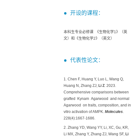
● 开设的课程：
本科生专业必修课 《生物化学1》（英
文）和《生物化学2》（英文）
● 代表性论文：
1. Chen F, Huang Y, Luo L, Wang Q,
Huang N, Zhang ZJ,
Li Z
. 2023.
Comprehensive comparisons between
grafted Kynam Agarwood and normal
Agarwood on traits, composition, and in
vitro activation of AMPK.
Molecules
.
228(4):1667-1686.
2. Zhang YD, Wang YY, Li, XC, Gu, KR,
Li MX, Zhang Y, Zhang ZJ, Wang SF,
Li