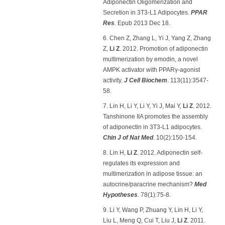
Adiponectin Oligomerization and
Secretion in 3T3-L1 Adipocytes.
PPAR
Res
. Epub 2013 Dec 18.
6. Chen Z, Zhang L, Yi J, Yang Z, Zhang
Z,
Li Z
. 2012. Promotion of adiponectin
multimerization by emodin, a novel
AMPK activator with PPARγ-agonist
activity.
J Cell Biochem
. 113(11):3547-
58.
7. Lin H, Li Y, Li Y, Yi J, Mai Y,
Li Z
. 2012.
Tanshinone IIA promotes the assembly
of adiponectin in 3T3-L1 adipocytes.
Chin J of Nat Med
. 10(2):150-154.
8. Lin H,
Li Z
. 2012. Adiponectin self-
regulates its expression and
multimerization in adipose tissue: an
autocrine/paracrine mechanism?
Med
Hypotheses
. 78(1):75-8.
9. Li Y, Wang P, Zhuang Y, Lin H, Li Y,
Liu L, Meng Q, Cui T, Liu J,
Li Z
. 2011.