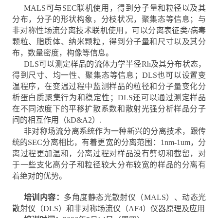
MALS可与SEC联机使用，得到分子量和粒径以及其
分布，分子的形状构象，分枝状况，聚集态等信息；与
非对称性场流分离技术联机使用，可以分离表征类/病毒
颗粒、脂质体、纳米颗粒，得到分子量和尺寸以及其分
布，数量密度，构像等信息。
DLS可以测定样品的流体力学半径Rh及其分布状态，
得到尺寸、均一性、聚集态等信息；DLS也可以设置变
温程序，在变温过程中监测样品的粒径和分子量变化分
析蛋白质聚集行为和稳定性；DLS还可以通过测定样品
在不同浓度下的平移扩散系数和散射光强分析样品分子
间的相互作用（kD&A2）.
非对称场流分离系统作为一种新兴的分离技术，跟传
统的SEC分离相比，有着更宽的分离范围：1nm-1um，分
离过程更加温和，分离过程对样品没有剪切和截留，对
于一些支化高分子和粒径较大分布较宽的样品的分离有
着绝对的优势。
培训内容：
多角度静态光散射仪（MALS）、动态光
散射仪（DLS）和非对称场流仪（AF4）仪器原理及应用