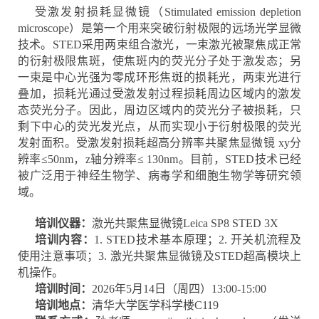
受激发射损耗显微镜（Stimulated emission depletion
microscope）是第一个用来突破衍射极限的远场光学显微
技术。STED采用两束组合激光，一束激光被聚焦成正常
的衍射极限焦斑，使焦斑内的荧光分子处于激发态；另
一束是中心光强为零成环形焦斑的损耗光，两束光进行
叠加，损耗光通过受激发射过程损耗周边区域内的激发
态荧光分子。因此，周边区域内的荧光分子被损耗，只
剩下中心的荧光发光点，从而实现小于衍射极限的荧光
发射面积。受激发射损耗超高分辨率共聚焦显微镜 xy分
辨率≤50nm，z轴分辨率≤ 130nm。目前，STED技术已经
被广泛用于神经生物学、病毒学和细胞生物学等研究领
域。
培训仪器：
激光共聚焦显微镜Leica SP8 STED 3X
培训内容：
1. STED技术基本原理；2. 开关机流程及
使用注意事项；3. 激光共聚焦显微镜及STED超高模块上
机操作。
培训时间：
2026年5月14日（周四）13:00-15:00
培训地点：
清华大学医学科学楼C119