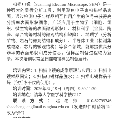
扫描电镜（Scanning Electron Microscope, SEM）是一
种强大的显微分析工具，利用聚焦电子束扫描样品表
面，通过检测电子与样品相互作用产生的信号来获得高
分辨率表面形貌图像。广泛应用于生物学（细胞、组
织、微生物等的表面微观形貌）、材料科学（金属、陶
瓷、聚合物等材料的微观结构和缺陷）、地质学（分析
矿物、岩石的微观结构和成分）、半导体工业（检测集
成电路、芯片的微观结构）等多个领域，能够提供高分
辨率的表面形貌和成分信息，但样品制备过程较为复
杂。本次培训以常温扫描电镜样品制备展开。
培训内容：
1. 扫描电镜的成像原理与应用；2. 扫描电
镜样品固定；3. 扫描电镜样品脱水；4. 扫描电镜样品干
燥（包括冻干仪的使用）。
培训时间：
2026年3月19日（周四）9:30-11:30
培训地点：
清华大学医学科学楼C117
联系方式：
赵老师 010-62799346
zhaochenguang#mail.tsinghua.edu.cn（发送邮件时请将“#”
改为“@”）