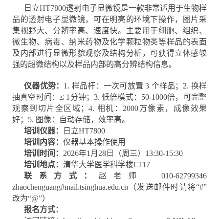
日立HT7800透射电子显微镜是一款非常适用于生物样
品的透射电子显微镜，可在明亮的环境下操作，图片采
集视野大、分辨率高、速度快。主要用于细胞、组织、
微生物、病毒、纳米药物及化学颗粒物类等样品的表面
及内部进行显微形貌观察及结构分析，可获得立体感较
强的超微结构以及样品内部的高分辨结构信息。
仪器优势：
1. 样品杆：一次可放置 3 个样品；2. 换样
抽真空时间：≤ 1分钟；3. 低倍模式：50-1000倍，可完整
观察到切片全区域；4. 相机：2000万像素，成像效果
好；5. 图像：自动存储，效率高。
培训仪器：
日立HT7800
培训内容：
仪器基本操作使用
培训时间：
2026年1月28日（周三）13:30-15:30
培训地点：
清华大学医学科学楼C117
联系方式：
赵老师 010-62799346
zhaochenguang#mail.tsinghua.edu.cn（发送邮件时请将“#”
改为“@”）
报名方式：