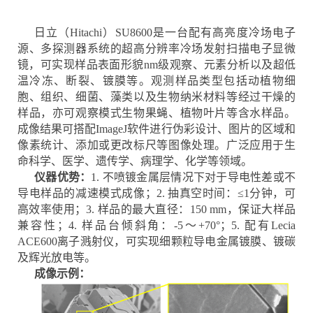
日立（Hitachi）SU8600是一台配有高亮度冷场电子
源、多探测器系统的超高分辨率冷场发射扫描电子显微
镜，可实现样品表面形貌nm级观察、元素分析以及超低
温冷冻、断裂、镀膜等。观测样品类型包括动植物细
胞、组织、细菌、藻类以及生物纳米材料等经过干燥的
样品，亦可观察模式生物果蝇、植物叶片等含水样品。
成像结果可搭配ImageJ软件进行伪彩设计、图片的区域和
像素统计、添加或更改标尺等图像处理。广泛应用于生
命科学、医学、遗传学、病理学、化学等领域。
仪器优势：
1. 不喷镀金属层情况下对于导电性差或不
导电样品的减速模式成像；2. 抽真空时间：≤1分钟，可
高效率使用；3. 样品的最大直径：150 mm，保证大样品
兼容性；4. 样品台倾斜角：-5～+70°；5. 配有Lecia
ACE600离子溅射仪，可实现细颗粒导电金属镀膜、镀碳
及辉光放电等。
成像示例：