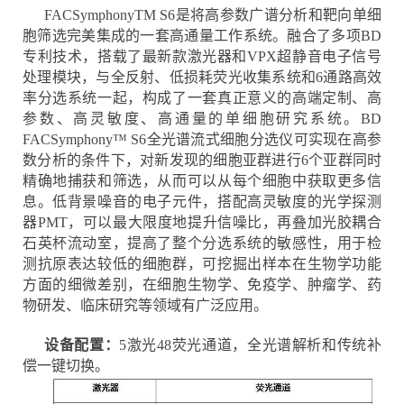
FACSymphonyTM S6是将高参数广谱分析和靶向单细
胞筛选完美集成的一套高通量工作系统。融合了多项BD
专利技术，搭载了最新款激光器和VPX超静音电子信号
处理模块，与全反射、低损耗荧光收集系统和6通路高效
率分选系统一起，构成了一套真正意义的高端定制、高
参数、高灵敏度、高通量的单细胞研究系统。BD
FACSymphony™ S6全光谱流式细胞分选仪可实现在高参
数分析的条件下，对新发现的细胞亚群进行6个亚群同时
精确地捕获和筛选，从而可以从每个细胞中获取更多信
息。低背景噪音的电子元件，搭配高灵敏度的光学探测
器PMT，可以最大限度地提升信噪比，再叠加光胶耦合
石英杯流动室，提高了整个分选系统的敏感性，用于检
测抗原表达较低的细胞群，可挖掘出样本在生物学功能
方面的细微差别，在细胞生物学、免疫学、肿瘤学、药
物研发、临床研究等领域有广泛应用。
设备配置：
5激光48荧光通道，全光谱解析和传统补
偿一键切换。