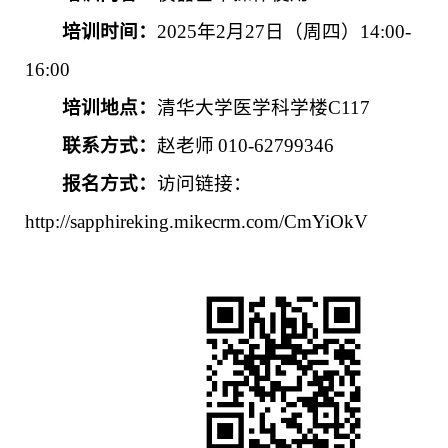
培训时间：
20
25
年
2
月
27
日
（周
四
）
1
4
:00-
1
6
:00
培训地点：
清华大学医学科学楼
C117
联系方式：
赵
老师
010-62799
346
报名方式：
访问链接：
http://sapphireking.mikecrm.com/CmYiOkV