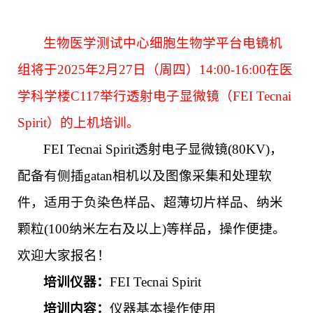
生物医学测试中心细胞生物学平台电镜机
组将于
20
25
年
2
月
27
日（周
四
）
14
:00-1
6
:00
在医
学科学楼
C117
举行透射电子显微镜（
FEI Tecnai
Spirit
）的上机培训。
FEI Tecnai Spirit
透射电子显微镜
(80KV)
，
配备有侧插
gatan
相机以及图像采集和处理软
件，适用于负染色样品、超薄切片样品、纳米
颗粒
(100
纳米左右及以上
)
等样品，操作便捷。
欢迎大家报名！
培训仪器：
FEI Tecnai Spirit
培训内容：
仪器基本操作使用