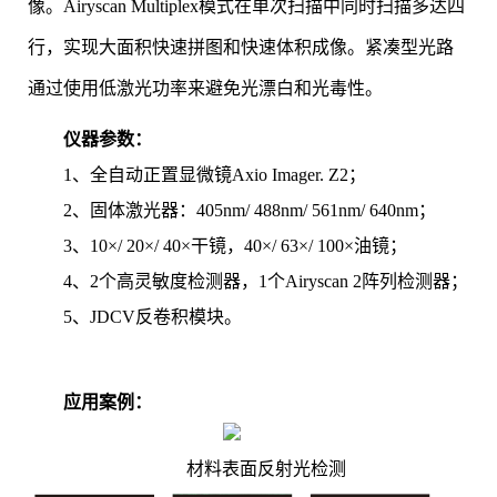
像。Airyscan Multiplex模式在单次扫描中同时扫描多达四
行，实现大面积快速拼图和快速体积成像。紧凑型光路
通过使用低激光功率来避免光漂白和光毒性。
仪器
参数
：
1、
全自动正置显微镜Axio Imager. Z2；
2、
固体激光器：405nm/ 488nm/ 561nm/
640nm；
3、
10×/ 20×/ 40×干镜，40×/ 63×/ 100×油镜；
4、
2个高灵敏度检测器，1个Airyscan 2阵列检测器；
5、JDCV反卷积模块。
应用案例：
材料表面反射光检测