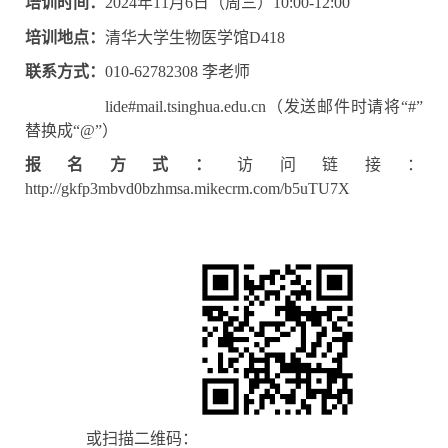
培训时间：
202
4
年
11月6
日
（周三）
1
0:
00-12:00
培训地点：
清华大学生物医学馆
D418
联系方式：
010
-
62782308 李老师
lide#mail.tsinghua.edu.cn（发送邮件时请将“#”
替换成“@”）
报名方式：
访问链接：
http://gkfp3mbvd0bzhmsa.mikecrm.com/b5uTU7X
或扫描二维码：