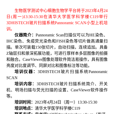
生物医学测试
中心
细胞生物学
平台
将
于20
23
年
4
月
24
日(周一)13:30-15:30在清华大学医学科学楼C119举行
3DHISTECH
玻片扫描系统Pannoramic SCAN小型上机培
训。
仪器简介：
Pannoramic
S
can扫描仪可以为HE染色、
IHC染色、免疫荧光染色和FISH染色等切片做高通量扫
描。单次可装载150张切片，自动扫描，连续追加。具备
Z轴层扫和景深拓展功能，可进行厚样本多层图像的拍摄
和融合。CaseViewer图像处理软件简洁易操作，具有图像
亮度对比度调节、同屏对比和图像标注等功能。
培训仪器：
3DHISTECH
玻片扫描系统Pannoramic
SCAN
培训内容：
3DHISTECH玻片扫描系统简介、
开关
机、明场扫描与荧光扫描的设置、C
aseViewer
软件操作
等。
培训时间：
20
2
3
年4月24日（周一）13
:
30
-1
5
:
30
培训地点：
清华大学医学科学楼C119