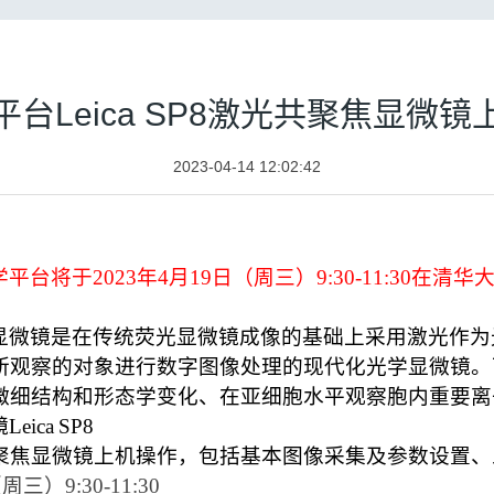
台Leica SP8激光共聚焦显微
2023-04-14 12:02:42
学平台将于
2023
年4月19日（周三）9
:30-11:30
在清华
显微镜是在传统荧光显微镜成像的基础上采用激光作为
所观察的对象进行数字图像处理的现代化光学显微镜。
细结构和形态学变化、在亚细胞水平观察胞内重要离子
镜
Leica
SP8
聚焦显微镜上机操作
，包括基本
图像采集及参数设置
、
（周三）9
:
3
0-1
1
:
30