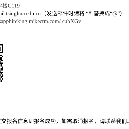
学楼C
119
il.
tsinghua.edu.cn
（发送邮件时请将 “#”替换成“@”）
/sapphireking.m
ikecrm.com/rcubXGv
，提交报名信息即报名成功，如需取消报名，请联系我们