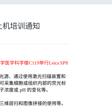
镜上机培训通知
大学医学科学楼
C119
举行
Leica
SP8
光源、通过使用激光扫描装置和
可采集细胞或组织内部的荧光标
浓度或 pH 的变化等。
三维
层扫
和图像拼接的使用
等
。